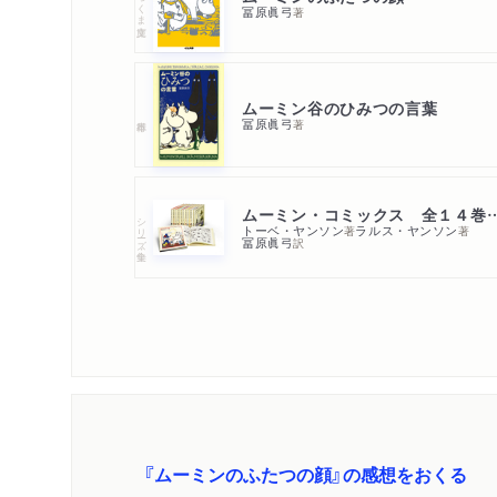
ちくま文庫
冨原眞弓
著
ムーミン谷のひみつの言葉
冨原眞弓
著
ムーミン・コミックス 全
シリーズ・全集
トーベ・ヤンソン
ラルス・ヤンソン
著
著
冨原眞弓
訳
『ムーミンのふたつの顔』の感想をおくる