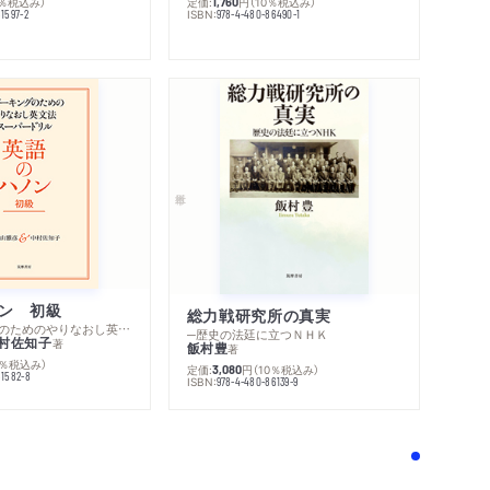
定価:
円
（10％税込み）
0％税込み）
1,760
ISBN:
978-4-480-86490-1
1597-2
ン 初級
総力戦研究所の真実
─スピーキングのためのやりなおし英文法スーパードリル
─歴史の法廷に立つＮＨＫ
村佐知子
著
飯村豊
著
0％税込み）
定価:
円
（10％税込み）
3,080
81582-8
ISBN:
978-4-480-86139-9