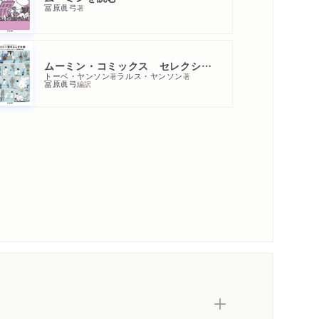
冨原眞弓
著
ムーミン・コミックス セレクション２ムーミン一家のふしぎな旅
トーベ・ヤンソン
ラルス・ヤンソン
著
著
冨原眞弓
編訳
内容紹介・目次
著作者プロフィール
感想
シリーズ・関連本
感想をおくる