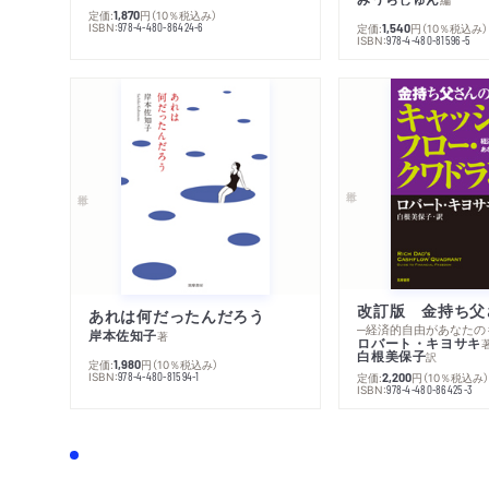
定価:
円
（10％税込み）
1,870
ISBN:
978-4-480-86424-6
定価:
円
（10％税込み）
1,540
ISBN:
978-4-480-81596-5
あれは何だったんだろう
─経済的自由があなたの
岸本佐知子
著
ロバート・キヨサキ
白根美保子
訳
定価:
円
（10％税込み）
1,980
ISBN:
定価:
円
（10％税込み
978-4-480-81594-1
2,200
ISBN:
978-4-480-86425-3