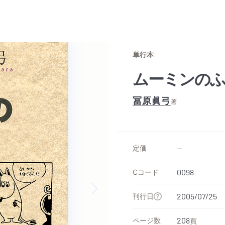
単行本
ムーミンの
冨原眞弓
著
定価
--
Cコード
0098
刊行日
2005/07/25
Next slide
ページ数
208
頁