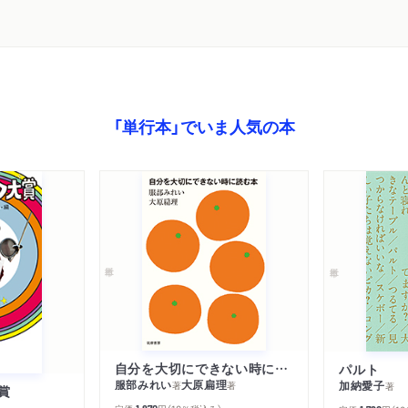
「単行本」でいま人気の本
自分を大切にできない時に読む本
パルト
服部みれい
大原扁理
加納愛子
著
著
著
賞