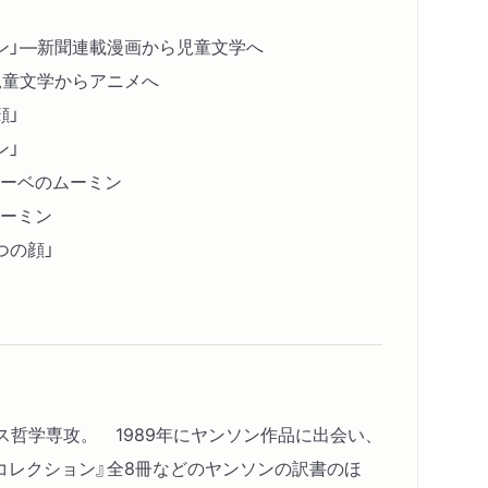
ン」―新聞連載漫画から児童文学へ
児童文学からアニメへ
顔」
ン」
ーベのムーミン
ーミン
つの顔」
ンス哲学専攻。 1989年にヤンソン作品に出会い、
コレクション』全8冊などのヤンソンの訳書のほ