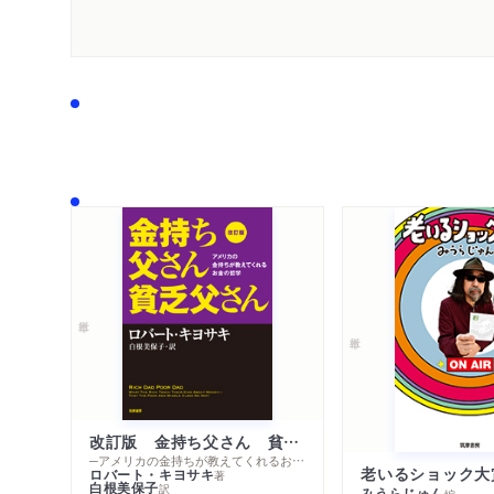
改訂版 金持ち父さん 貧乏父さん
─アメリカの金持ちが教えてくれるお金の哲学
老いるショック大
ロバート・キヨサキ
著
白根美保子
訳
みうらじゅん
編