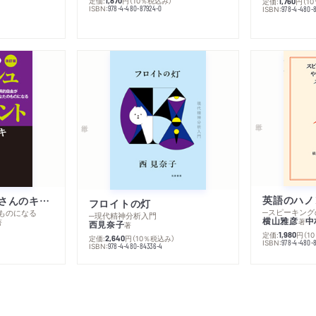
定価:
円
（10％税込み）
1,870
定価:
円
（1
1,760
ISBN:
978-4-480-87924-0
ISBN:
978-4-480-8
英語のハノ
改訂版 金持ち父さんのキャッシュフロー・クワドラント
フロイトの灯
ものになる
─現代精神分析入門
横山雅彦
中
著
著
西見奈子
著
定価:
円
（1
1,980
定価:
円
（10％税込み）
2,640
ISBN:
978-4-480-
）
ISBN:
978-4-480-84336-4