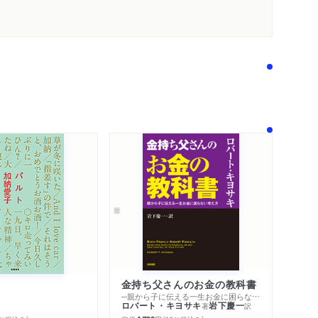
金持ち父さんのお金の教科書
─親から子に伝える一生お金に困らない考え方
ロバート・キヨサキ
岩下慶一
著
訳