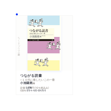
ちくまプリマー新書
つながる読書
─１０代に推したいこの一冊
小池陽慈
編
定価:
円
（10％税込み）
1,078
ISBN:
978-4-480-68476-9