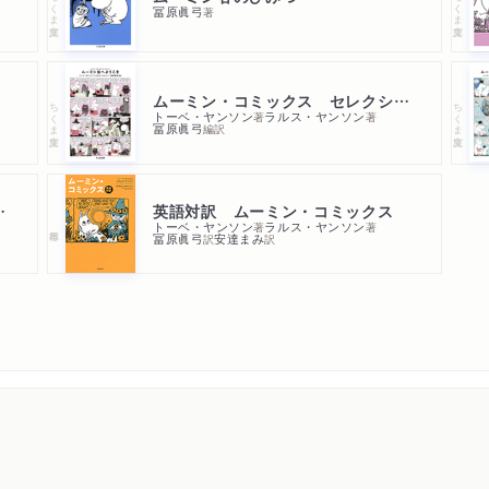
ちくま文庫
ちくま文庫
冨原眞弓
著
ムーミン・コミックス セレクション１ムーミン谷へようこそ
ちくま文庫
ちくま文庫
トーベ・ヤンソン
ラルス・ヤンソン
著
著
冨原眞弓
編訳
１４巻セット
英語対訳 ムーミン・コミックス
トーベ・ヤンソン
ラルス・ヤンソン
著
著
冨原眞弓
安達まみ
訳
訳