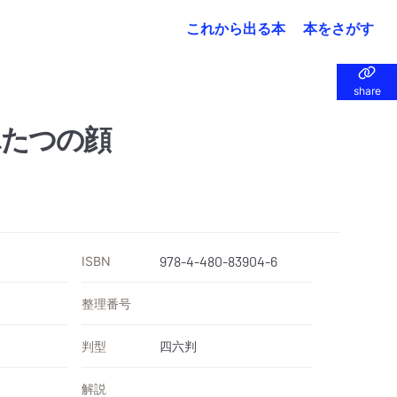
これから出る本
本をさがす
share
share
ふたつの顔
ISBN
978-4-480-83904-6
整理番号
判型
四六判
解説