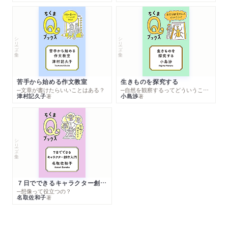
シリーズ・全集
シリーズ・全集
苦手から始める作文教室
生きものを探究する
─文章が書けたらいいことはある？
─自然を観察するってどういうこと？
津村記久子
小島渉
著
著
シリーズ・全集
７日でできるキャラクター創作入門
─想像って役立つの？
名取佐和子
著