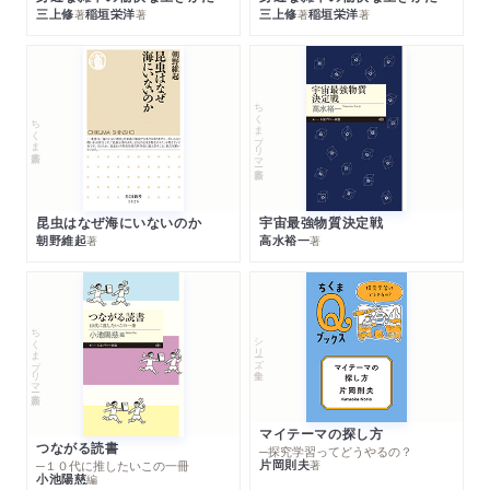
三上修
稲垣栄洋
三上修
稲垣栄洋
著
著
著
著
ちくまプリマー新書
ちくま新書
昆虫はなぜ海にいないのか
宇宙最強物質決定戦
朝野維起
高水裕一
著
著
ちくまプリマー新書
シリーズ・全集
マイテーマの探し方
つながる読書
─探究学習ってどうやるの？
片岡則夫
著
─１０代に推したいこの一冊
小池陽慈
編