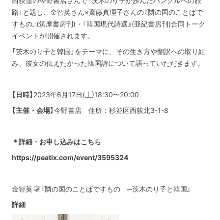
西荻窪の今野書店さんで「茨木のり子が歩んだハングルへの旅
路」と題し、金智英さん×斎藤真理子さんの『隣の国のことばで
すもの』(筑摩書房刊)・『韓国現代詩選』(亜紀書房刊)合同トーク
イベントが開催されます。
「茨木のり子と韓国」をテーマに、その生き方や翻訳への取り組
み、彼女の伝えたかった韓国詩について語っていただきます。
【日時】
2023年6月17日(土)18:30〜20:00
【主催・会場】
今野書店 住所：杉並区西荻北3-1-8
＊詳細・お申し込みはこちら
https://peatix.com/event/3595324
金智英 著『隣の国のことばですもの ─茨木のり子と韓国』
詳細