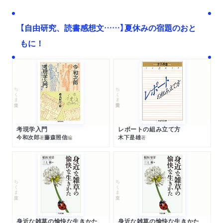
【自由研究、読書感想文……】夏休みの宿題のおと
もに！
ちくま文庫
ちくま学芸文庫
考現学入門
レポートの組み立て方
今和次郎
藤森照信
木下是雄
著
編
著
ちくま文庫
ちくま文庫
身近な雑草の愉快な生きかた
身近な雑草の愉快な生きかた