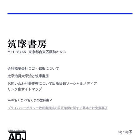
〒111-8755
東京都台東区蔵前2-5-3
会社概要
会社ロゴ・銘板について
太宰治賞
太宰治と筑摩書房
お問い合わせ
著作権について
出版目録
ソーシャルメディア
リンク集
サイトマップ
webちくま
ちくまの教科書
プライバシーポリシー
教科書採択の公正確保に関する基本方針
免責事項
PageTop