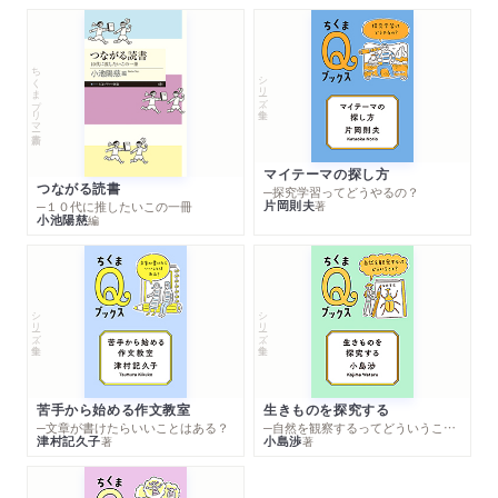
ちくまプリマー新書
シリーズ・全集
マイテーマの探し方
つながる読書
─探究学習ってどうやるの？
片岡則夫
著
─１０代に推したいこの一冊
小池陽慈
編
シリーズ・全集
シリーズ・全集
苦手から始める作文教室
生きものを探究する
─文章が書けたらいいことはある？
─自然を観察するってどういうこと？
津村記久子
小島渉
著
著