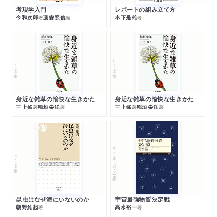
考現学入門
レポートの組み立て方
今和次郎
藤森照信
木下是雄
著
編
著
ちくま文庫
ちくま文庫
身近な雑草の愉快な生きかた
身近な雑草の愉快な生きかた
三上修
稲垣栄洋
三上修
稲垣栄洋
著
著
著
著
ちくまプリマー新書
ちくま新書
昆虫はなぜ海にいないのか
宇宙最強物質決定戦
朝野維起
高水裕一
著
著