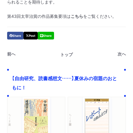
られることを期待します。
第43回太宰治賞の作品募集要項は
こちら
をご覧ください。
Share
Post
Share
前へ
次へ
トップ
【自由研究、読書感想文……】夏休みの宿題のおと
もに！
ちくま文庫
ちくま学芸文庫