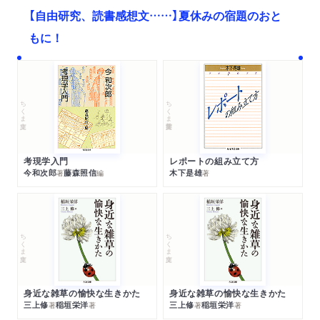
【自由研究、読書感想文……】夏休みの宿題のおと
もに！
ちくま文庫
ちくま学芸文庫
考現学入門
レポートの組み立て方
今和次郎
藤森照信
木下是雄
著
編
著
ちくま文庫
ちくま文庫
身近な雑草の愉快な生きかた
身近な雑草の愉快な生きかた
三上修
稲垣栄洋
三上修
稲垣栄洋
著
著
著
著