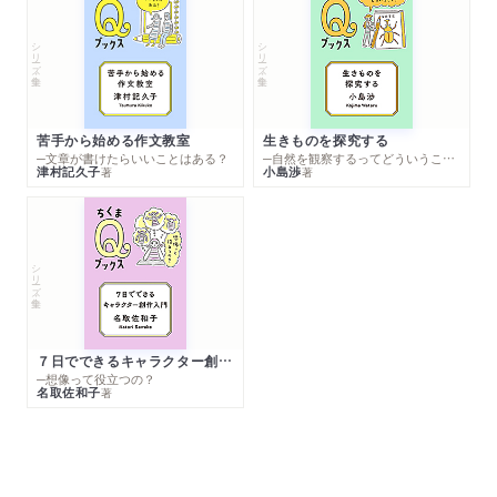
シリーズ・全集
シリーズ・全集
苦手から始める作文教室
生きものを探究する
─文章が書けたらいいことはある？
─自然を観察するってどういうこと？
津村記久子
小島渉
著
著
シリーズ・全集
７日でできるキャラクター創作入門
─想像って役立つの？
名取佐和子
著