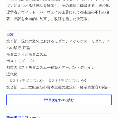
ダンにまつわる諸神話を解体し、その淵源に肉薄する、経済地
理学者デヴィッド・ハーヴェイの主著にして都市論の不朽の名
著。旧訳を全面的に見直し、改訂を施した決定版。
目次
第１部 現代の文化におけるモダニティからポストモダニティ
への移行（序論
モダニティとモダニズム
ポストモダニズム
都市のポストモダニズム―建築とアーバン・デザイン
近代化
「ポスト」モダニズムか、ポスト「モダニズム」か）
第２部 二〇世紀後期の資本主義の政治的・経済的変容（序論
フォーディズム
目次をすべて読む
フォーディズムからフレキシブルな蓄積へ
移行の理論家
フレキシブルな蓄積―確固たる移行か、一時的調整か）
著作者プロフィール