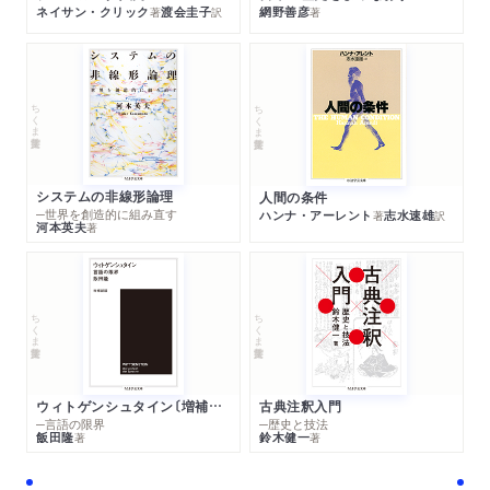
ネイサン・クリック
渡会圭子
網野善彦
著
訳
著
ちくま学芸文庫
ちくま学芸文庫
システムの非線形論理
人間の条件
─世界を創造的に組み直す
ハンナ・アーレント
志水速雄
著
訳
河本英夫
著
ちくま学芸文庫
ちくま学芸文庫
ウィトゲンシュタイン〔増補新版〕
古典注釈入門
─言語の限界
─歴史と技法
飯田隆
鈴木健一
著
著