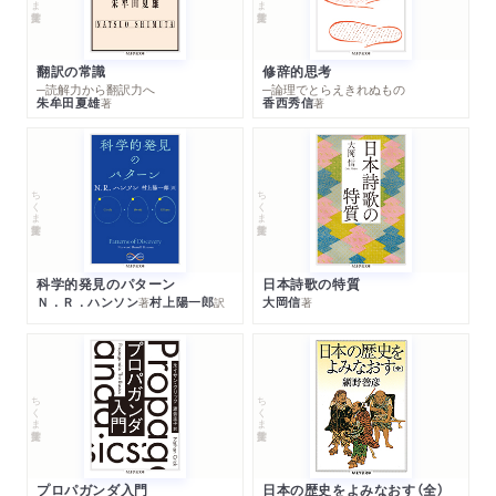
翻訳の常識
修辞的思考
─読解力から翻訳力へ
─論理でとらえきれぬもの
朱牟田夏雄
香西秀信
著
著
ちくま学芸文庫
ちくま学芸文庫
科学的発見のパターン
日本詩歌の特質
Ｎ．Ｒ．ハンソン
村上陽一郎
大岡信
著
訳
著
ちくま学芸文庫
ちくま学芸文庫
プロパガンダ入門
日本の歴史をよみなおす（全）