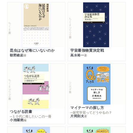
ちくまプリマー新書
ちくま新書
昆虫はなぜ海にいないのか
宇宙最強物質決定戦
朝野維起
高水裕一
著
著
ちくまプリマー新書
シリーズ・全集
マイテーマの探し方
つながる読書
─探究学習ってどうやるの？
片岡則夫
著
─１０代に推したいこの一冊
小池陽慈
編