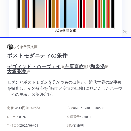
ちくま学芸文庫
ポストモダニティの条件
デヴィッド・ハーヴェイ
吉原直樹
和泉浩
著
監訳
訳
大塚彩美
訳
モダンとポストモダンを分かつものは何か。近代世界の諸事象
を探査し、その核心を「時間と空間の圧縮」に見いだしたハーヴ
ェイの主著。改訳決定版。
円
定価
ISBN
2,200
（10％税込）
978-4-480-09894-8
Cコード
整理番号
ハ
0125
-50-1
文庫判
刊行日
判型
2022/06/09