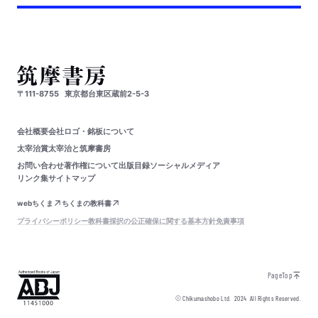
〒111-8755
東京都台東区蔵前2-5-3
会社概要
会社ロゴ・銘板について
太宰治賞
太宰治と筑摩書房
お問い合わせ
著作権について
出版目録
ソーシャルメディア
リンク集
サイトマップ
webちくま
ちくまの教科書
プライバシーポリシー
教科書採択の公正確保に関する基本方針
免責事項
PageTop
© Chikumashobo Ltd.
2024
All Rights Reserved.