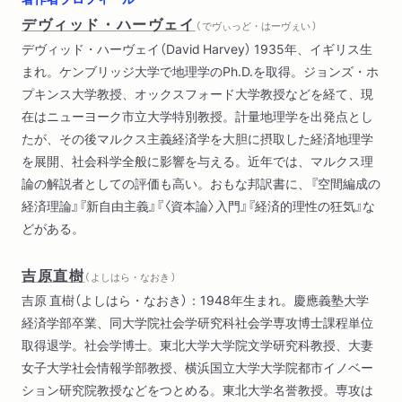
第３部 空間と時間の経験（序論
デヴィッド・ハーヴェイ
（ でヴぃっど・はーヴぇい ）
社会生活における個人的空間と時間
デヴィッド・ハーヴェイ（David Harvey） 1935年、イギリス生
社会的権力の源泉としての時間と空間
まれ。ケンブリッジ大学で地理学のPh.D.を取得。ジョンズ・ホ
啓蒙のプロジェクトにおける時間と空間
プキンス大学教授、オックスフォード大学教授などを経て、現
時間と空間の圧縮と文化的力としてのモダニズムの興隆
在はニューヨーク市立大学特別教授。計量地理学を出発点とし
時間と空間の圧縮とポストモダンの条件
たが、その後マルクス主義経済学を大胆に摂取した経済地理学
ポストモダンの映画における時間と空間）
を展開、社会科学全般に影響を与える。近年では、マルクス理
第４部 ポストモダニティの条件（歴史的条件としてのポストモ
論の解説者としての評価も高い。おもな邦訳書に、『空間編成の
ダニティ
経済理論』『新自由主義』『〈資本論〉入門』『経済的理性の狂気』な
魔法を用いた経済学
どがある。
鏡の鏡としてのポストモダニズム
フォーディズム的モダニズム対フレキシブルなポストモダニズ
吉原直樹
ム
（ よしはら・なおき ）
変容的かつ投機的な資本の論理
吉原 直樹（よしはら・なおき）：1948年生まれ。慶應義塾大学
電子的複製時代とイメージ貯蔵庫の時代における芸術作品
経済学部卒業、同大学院社会学研究科社会学専攻博士課程単位
時間と空間の圧縮への反応
取得退学。社会学博士。東北大学大学院文学研究科教授、大妻
史的唯物論の危機
女子大学社会情報学部教授、横浜国立大学大学院都市イノベー
ひび割れた鏡、周縁での融合）
ション研究院教授などをつとめる。東北大学名誉教授。専攻は