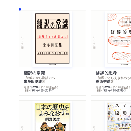
ちくま学芸文庫
ちくま学芸文庫
翻訳の常識
修辞的思考
─読解力から翻訳力へ
─論理でとらえきれぬも
朱牟田夏雄
香西秀信
著
著
定価:
円
（10％税込み）
定価:
円
（10％税込み）
1,320
1,320
ISBN:
ISBN:
978-4-480-51384-7
978-4-480-51382-3
ちくま学芸文庫
ちくま学芸文庫