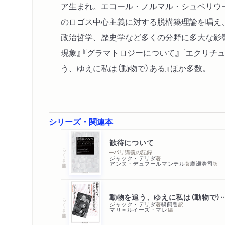
ア生まれ。エコール・ノルマル・シュペリウ
のロゴス中心主義に対する脱構築理論を唱え
政治哲学、歴史学など多くの分野に多大な影
現象』『グラマトロジーについて』『エクリチ
う、ゆえに私は（動物で）ある』ほか多数。
シリーズ・関連本
歓待について
ちくま学芸文庫
─パリ講義の記録
ジャック・デリダ
著
アンヌ・デュフールマンテル
廣瀬浩司
著
訳
動物を追う、ゆえに私は
ちくま学芸文庫
ジャック・デリダ
鵜飼哲
著
訳
マリ＝ルイーズ・マレ
編