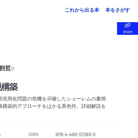
これから出る本
本をさがす
share
share
飼哲
訳
脱構築
語現用化問題の危機を示唆したショーレムの書簡
脱構築的アプローチをはかる異色作。詳細解説を
ISBN
978-4-480-51383-0
）