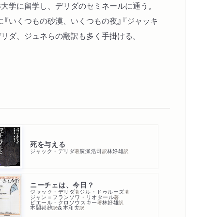
8大学に留学し、デリダのセミネールに通う。
に『いくつもの砂漠、いくつもの夜』『ジャッキ
デリダ、ジュネらの翻訳も多く手掛ける。
死を与える
ジャック・デリダ
廣瀬浩司
林好雄
著
訳
訳
ニーチェは、今日？
ジャック・デリダ
ジル・ドゥルーズ
著
著
ジャン＝フランソワ・リオタール
著
ピエール・クロソウスキー
林好雄
著
訳
本間邦雄
森本和夫
訳
訳