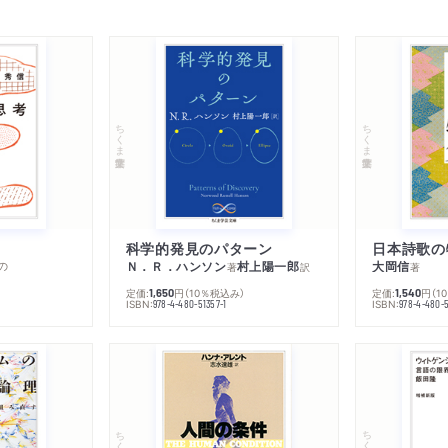
ちくま学芸文庫
ちくま学芸文庫
科学的発見のパターン
日本詩歌の
の
Ｎ．Ｒ．ハンソン
村上陽一郎
大岡信
著
訳
著
定価:
円
（10％税込み）
定価:
円
（1
1,650
1,540
ISBN:
ISBN:
978-4-480-51357-1
978-4-480-5
ちくま学芸文庫
ちくま学芸文庫