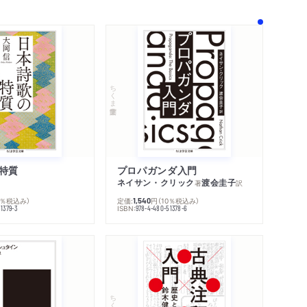
ちくま学芸文庫
特質
プロパガンダ入門
ネイサン・クリック
渡会圭子
著
訳
0％税込み）
定価:
円
（10％税込み）
1,540
ISBN:
1379-3
978-4-480-51378-6
ちくま学芸文庫