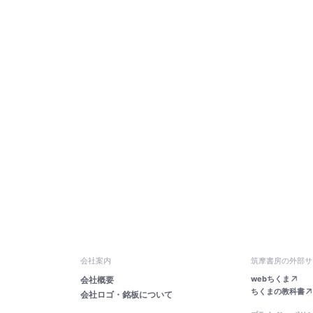
会社案内
筑摩書房の外部サ
webちくま
会社概要
ちくまの教科書
会社ロゴ・銘板について