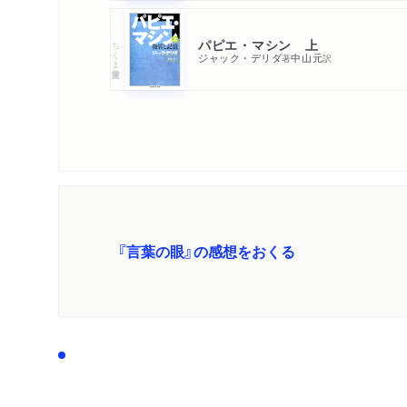
パピエ・マシン 上
ちくま学芸文庫
ジャック・デリダ
中山元
著
訳
『言葉の眼』の感想をおくる