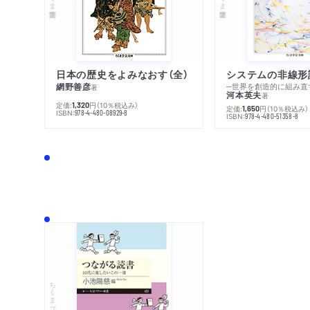
日本の歴史をよみなおす（全）
システムの非線形
網野善彦
─世界を創造的に組み直
著
河本英夫
著
定価:
円
（10％税込み）
1,320
定価:
円
（10％税込み）
1,650
ISBN:
978-4-480-08929-8
ISBN:
978-4-480-51358-8
ちくまプリマー新書