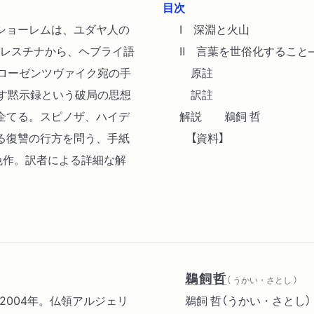
目次
ショーレムは、ユダヤ人の
Ⅰ 深淵と火山
パレスチナから、ヘブライ語
Ⅱ 言葉を世俗化するこ
・ローゼンツヴァイク宛の手
原註
らす黙示録という破局の思想
訳註
企てる。スピノザ、ハイデ
解説 鵜飼 哲
る復讐の行方を問う、手紙
【資料】
色作。訳者による詳細な解
鵜飼哲
（ うかい・さとし ）
30-2004年。仏領アルジェリ
鵜飼 哲（うかい・さとし