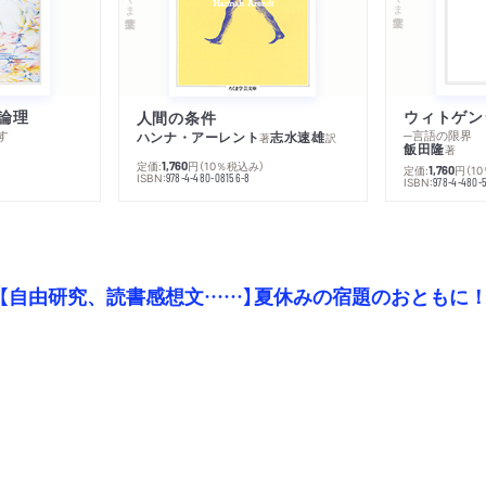
論理
人間の条件
す
─言語の限界
ハンナ・アーレント
志水速雄
著
訳
飯田隆
著
定価:
円
（10％税込み）
1,760
定価:
円
（1
1,760
ISBN:
978-4-480-08156-8
ISBN:
978-4-480-
【自由研究、読書感想文……】夏休みの宿題のおともに