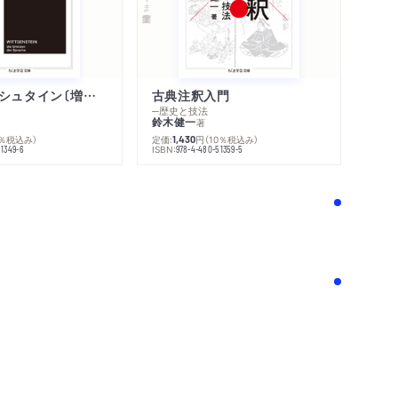
ウィトゲンシュタイン〔増補新版〕
古典注釈入門
─歴史と技法
鈴木健一
著
0％税込み）
定価:
円
（10％税込み）
1,430
ISBN:
51349-6
978-4-480-51359-5
！