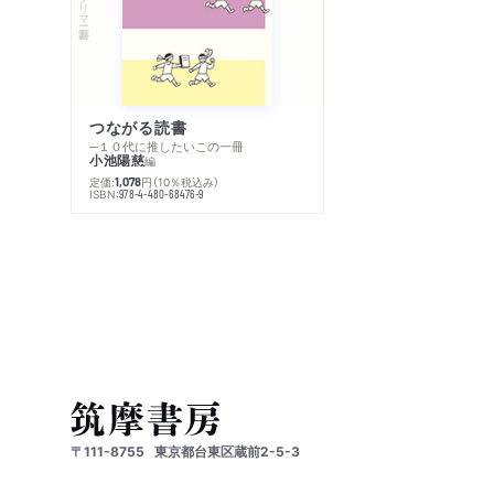
つながる読書
─１０代に推したいこの一冊
小池陽慈
編
定価:
円
（10％税込み）
1,078
ISBN:
978-4-480-68476-9
〒111-8755
東京都台東区蔵前2-5-3