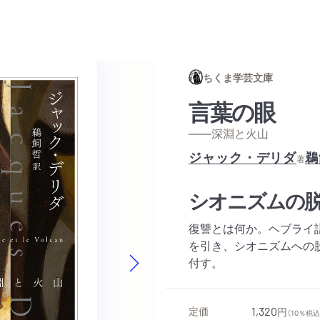
ちくま学芸文庫
言葉の眼
——深淵と火山
ジャック・デリダ
鵜
著
シオニズムの
復讐とは何か。ヘブライ
を引き、シオニズムへの
付す。
Next slide
定価
1,320
円
（10％税込