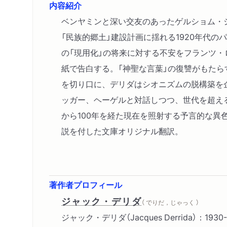
内容紹介
ベンヤミンと深い交友のあったゲルショム・
「民族的郷土」建設計画に揺れる1920年代の
の「現用化」の将来に対する不安をフランツ
紙で告白する。「神聖な言葉」の復讐がもた
を切り口に、デリダはシオニズムの脱構築を
ッガー、ヘーゲルと対話しつつ、世代を超え
から100年を経た現在を照射する予言的な異
説を付した文庫オリジナル翻訳。
著作者プロフィール
ジャック・デリダ
（ でりだ，じゃっく ）
ジャック・デリダ（Jacques Derrida）：19