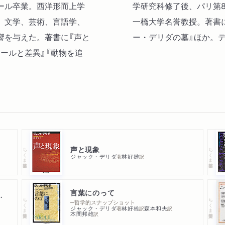
ール卒業。西洋形而上学
学研究科修了後、パリ第
、文学、芸術、言語学、
一橋大学名誉教授。著書
響を与えた。著書に『声と
ー・デリダの墓』ほか。
ュールと差異』『動物を追
声と現象
ちくま学芸文庫
ちくま学芸文庫
ジャック・デリダ
林好雄
著
訳
言葉にのって
（動物で）ある
ちくま学芸文庫
ちくま学芸文庫
─哲学的スナップショット
ジャック・デリダ
林好雄
森本和夫
著
訳
訳
本間邦雄
訳