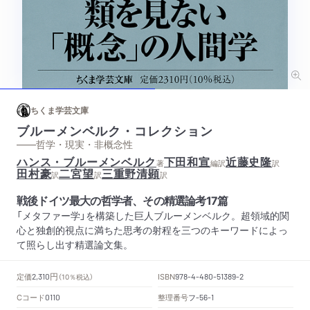
ちくま学芸文庫
ブルーメンベルク・コレクション
——哲学・現実・非概念性
ハンス・ブルーメンベルク
下田和宣
近藤史隆
著
編訳
訳
田村豪
二宮望
三重野清顕
訳
訳
訳
戦後ドイツ最大の哲学者、その精選論考17篇
「メタファー学」を構築した巨人ブルーメンベルク。超領域的関
心と独創的視点に満ちた思考の射程を三つのキーワードによっ
て照らし出す精選論文集。
円
定価
ISBN
2,310
（10％税込）
978-4-480-51389-2
Cコード
整理番号
フ
0110
-56-1