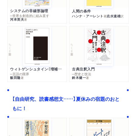
システムの非線形論理
人間の条件
─世界を創造的に組み直す
ハンナ・アーレント
志水速雄
著
訳
河本英夫
著
ちくま学芸文庫
ちくま学芸文庫
ウィトゲンシュタイン〔増補新版〕
古典注釈入門
─言語の限界
─歴史と技法
飯田隆
鈴木健一
著
著
【自由研究、読書感想文……】夏休みの宿題のおと
もに！