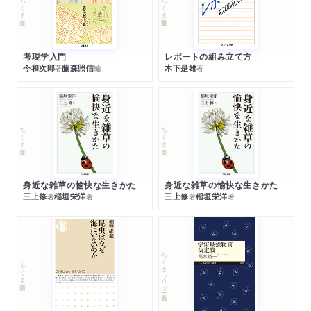
ちくま文庫
ちくま学芸文庫
考現学入門
レポートの組み立て方
今和次郎
藤森照信
木下是雄
著
編
著
ちくま文庫
ちくま文庫
身近な雑草の愉快な生きかた
身近な雑草の愉快な生きかた
三上修
稲垣栄洋
三上修
稲垣栄洋
著
著
著
著
ちくまプリマー新書
ちくま新書