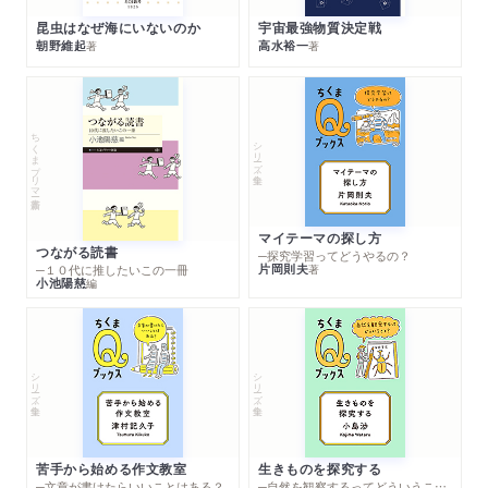
昆虫はなぜ海にいないのか
宇宙最強物質決定戦
朝野維起
高水裕一
著
著
ちくまプリマー新書
シリーズ・全集
マイテーマの探し方
つながる読書
─探究学習ってどうやるの？
片岡則夫
著
─１０代に推したいこの一冊
小池陽慈
編
シリーズ・全集
シリーズ・全集
苦手から始める作文教室
生きものを探究する
─文章が書けたらいいことはある？
─自然を観察するってどういうこと？