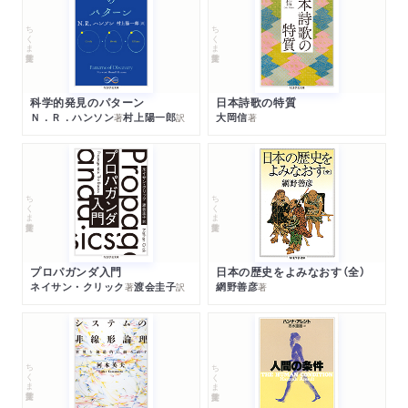
ちくま学芸文庫
ちくま学芸文庫
科学的発見のパターン
日本詩歌の特質
Ｎ．Ｒ．ハンソン
村上陽一郎
大岡信
著
訳
著
ちくま学芸文庫
ちくま学芸文庫
プロパガンダ入門
日本の歴史をよみなおす（全）
ネイサン・クリック
渡会圭子
網野善彦
著
訳
著
ちくま学芸文庫
ちくま学芸文庫