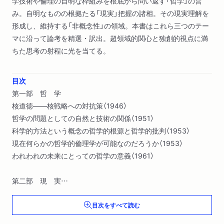
学技術や倫理の自明な枠組みを根底から問い返す「哲学」の営
み。自明なものの根拠たる「現実」把握の諸相。その現実理解を
形成し、維持する「非概念性」の領域。本書はこれら三つのテー
マに沿って論考を精選・訳出。超領域的関心と独創的視点に満
ちた思考の射程に光を当てる。
目次
第一部 哲 学
核道徳――核戦略への対抗策（1946）
哲学の問題としての自然と技術の関係（1951）
科学的方法という概念の哲学的根源と哲学的批判（1953）
現在何らかの哲学的倫理学が可能なのだろうか（1953）
われわれの未来にとっての哲学の意義（1961）
第二部 現 実
哲学の言語的現実（1946/47）
目次をすべて読む
現実概念と小説の可能性（1964）
現実概念と国家論（1968）