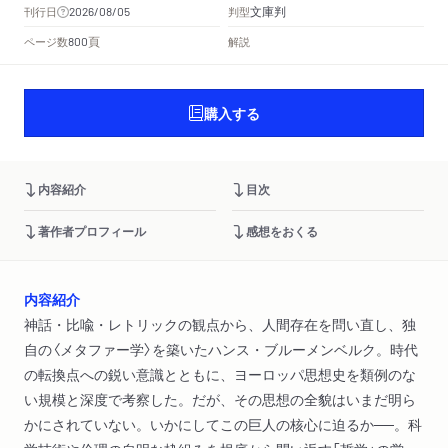
文庫判
刊行日
判型
2026/08/05
頁
ページ数
解説
800
購入する
内容紹介
目次
著作者プロフィール
感想をおくる
内容紹介
神話・比喩・レトリックの観点から、人間存在を問い直し、独
自の〈メタファー学〉を築いたハンス・ブルーメンベルク。時代
の転換点への鋭い意識とともに、ヨーロッパ思想史を類例のな
い規模と深度で考察した。だが、その思想の全貌はいまだ明ら
かにされていない。いかにしてこの巨人の核心に迫るか──。科