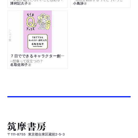
津村記久子
小島渉
著
著
シリーズ・全集
７日でできるキャラクター創作入門
─想像って役立つの？
名取佐和子
著
〒111-8755
東京都台東区蔵前2-5-3