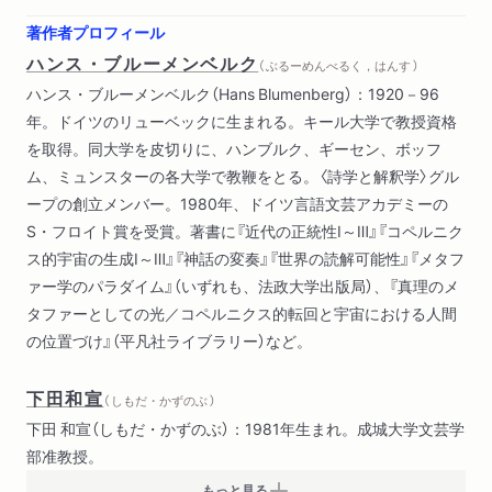
現実概念と神話の潜在的影響力（1971）
著作者プロフィール
生活世界と現実概念（1972）
ハンス・ブルーメンベルク
（ ぶるーめんべるく，はんす ）
ハンス・ブルーメンベルク（Hans Blumenberg）：1920－96
第三部 非概念性
年。ドイツのリューベックに生まれる。キール大学で教授資格
教父学における古代哲学の批判と受容――伝承の形態学のため
を取得。同大学を皮切りに、ハンブルク、ギーセン、ボッフ
の構造分析（1959）
ム、ミュンスターの各大学で教鞭をとる。〈詩学と解釈学〉グル
ソクラテスと「曖昧な対象」――美的対象の存在論という伝統に
ープの創立メンバー。1980年、ドイツ言語文芸アカデミーの
対峙するポール・ヴァレリー（1964）
S・フロイト賞を受賞。著書に『近代の正統性Ⅰ～Ⅲ』『コペルニク
美的対象の本質的多義性（1966）
ス的宇宙の生成Ⅰ～Ⅲ』『神話の変奏』『世界の読解可能性』『メタフ
貨幣か生か――ゲオルク・ジンメルの哲学がもつ一貫性へのメ
ァー学のパラダイム』（いずれも、法政大学出版局）、『真理のメ
タファー学的研究（1976）
タファーとしての光／コペルニクス的転回と宇宙における人間
非概念性の理論（1970年代半ば）
の位置づけ』（平凡社ライブラリー）など。
予型――政治的神話の変奏（1980年代前半）
真理の厳格主義――「エジプト人モーセ」（1980年代後半）
下田和宣
（ しもだ・かずのぶ ）
文献表
下田 和宣（しもだ・かずのぶ）：1981年生まれ。成城大学文芸学
編訳者解説
部准教授。
もっと見る