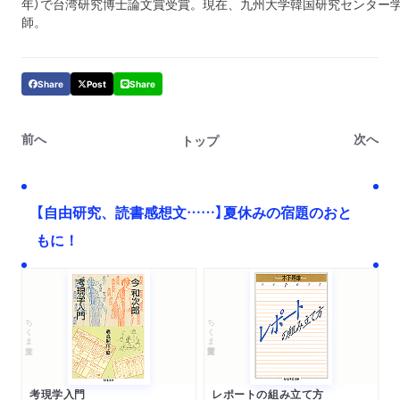
年）で台湾研究博士論文賞受賞。現在、九州大学韓国研究センター
師。
Share
Post
Share
前へ
次へ
トップ
【自由研究、読書感想文……】夏休みの宿題のおと
もに！
ちくま文庫
ちくま学芸文庫
考現学入門
レポートの組み立て方