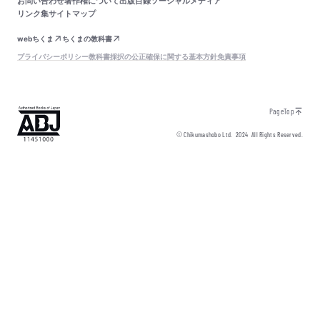
お問い合わせ
著作権について
出版目録
ソーシャルメディア
リンク集
サイトマップ
webちくま
ちくまの教科書
プライバシーポリシー
教科書採択の公正確保に関する基本方針
免責事項
PageTop
© Chikumashobo Ltd.
2024
All Rights Reserved.