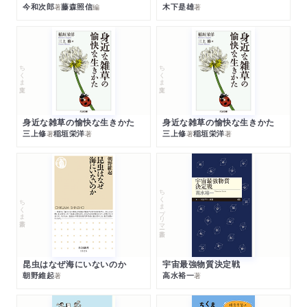
今和次郎
藤森照信
木下是雄
著
編
著
ちくま文庫
ちくま文庫
身近な雑草の愉快な生きかた
身近な雑草の愉快な生きかた
三上修
稲垣栄洋
三上修
稲垣栄洋
著
著
著
著
ちくまプリマー新書
ちくま新書
昆虫はなぜ海にいないのか
宇宙最強物質決定戦
朝野維起
高水裕一
著
著