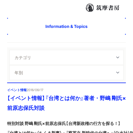
Information & Topics
イベント情報
2016/06/17
【イベント情報】『台湾とは何か』著者・野嶋 剛氏×
前原志保氏対談
特別対談 野嶋 剛氏×前原志保氏【台湾新政権の行方を探る！】
『台湾とは何か』（ちくま新書）・『蔡英文 新時代の台湾へ』（白水社）