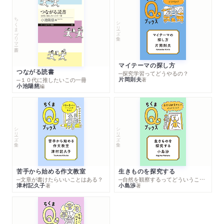
ちくまプリマー新書
シリーズ・全集
マイテーマの探し方
つながる読書
─探究学習ってどうやるの？
片岡則夫
著
─１０代に推したいこの一冊
小池陽慈
編
シリーズ・全集
シリーズ・全集
苦手から始める作文教室
生きものを探究する
─文章が書けたらいいことはある？
─自然を観察するってどういうこと？
津村記久子
小島渉
著
著