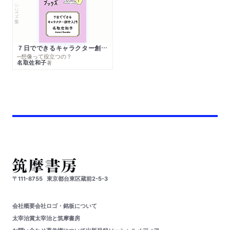
シリーズ・全集
７日でできるキャラクター創作入門
─想像って役立つの？
名取佐和子
著
〒111-8755
東京都台東区蔵前2-5-3
会社概要
会社ロゴ・銘板について
太宰治賞
太宰治と筑摩書房