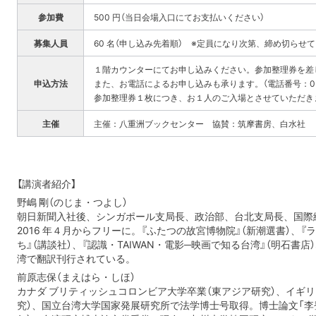
参加費
500 円（当日会場入口にてお支払いください）
募集人員
60 名（申し込み先着順） ※定員になり次第、締め切らせ
１階カウンターにてお申し込みください。参加整理券を差
申込方法
また、お電話によるお申し込みも承ります。（電話番号：03-32
参加整理券１枚につき、お１人のご入場とさせていただき
主催
主催：八重洲ブックセンター 協賛：筑摩書房、白水社
【講演者紹介】
野嶋 剛（のじま・つよし）
朝日新聞入社後、シンガポール支局長、政治部、台北支局長、国際
2016 年４月からフリーに。『ふたつの故宮博物院』（新潮選書）、
ち』（講談社）、『認識・TAIWAN・電影─映画で知る台湾』（明石
湾で翻訳刊行されている。
前原志保（まえはら・しほ）
カナダ ブリティッシュコロンビア大学卒業（東アジア研究）、イギリ
究）、国立台湾大学国家発展研究所で法学博士号取得。博士論文「李登