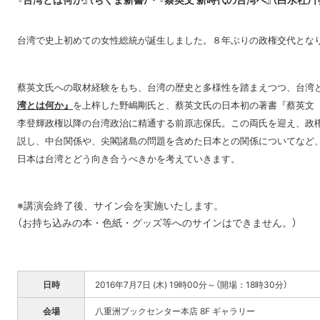
台湾で史上初めての女性総統が誕生しました。８年ぶりの政権交代とな
蔡英文氏への取材経験をもち、台湾の歴史と多様性を踏まえつつ、台湾
湾とは何か』
を上梓した野嶋剛氏と、蔡英文氏の日本初の著書『蔡英文 
李登輝政権以降の台湾政治に精通する前原志保氏。この両氏を迎え、政
説し、中台関係や、尖閣諸島の問題を含めた日本との関係についてなど
日本は台湾とどう向き合うべきかを考えていきます。
※講演会終了後、サイン会を実施いたします。
（お持ち込みの本・色紙・グッズ等へのサインはできません。）
日時
2016年7月7日 (木) 19時00分～（開場：18時30分）
会場
八重洲ブックセンター
本店 8F ギャラリー