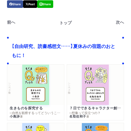
Share
Post
Share
前へ
次へ
トップ
【自由研究、読書感想文……】夏休みの宿題のおと
もに！
シリーズ・全集
シリーズ・全集
生きものを探究する
７日でできるキャラクター創作入門
─自然を観察するってどういうこと？
─想像って役立つの？
小島渉
名取佐和子
著
著