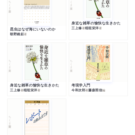
ちくま文庫
ちくま新書
身近な雑草の愉快な生きかた
三上修
稲垣栄洋
著
著
昆虫はなぜ海にいないのか
朝野維起
著
ちくま文庫
ちくま文庫
身近な雑草の愉快な生きかた
考現学入門
三上修
稲垣栄洋
今和次郎
藤森照信
著
著
著
編
ちくま学芸文庫