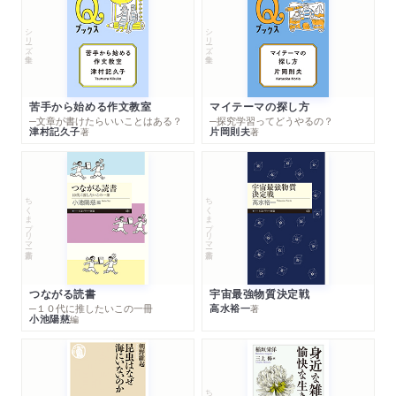
シリーズ・全集
シリーズ・全集
苦手から始める作文教室
マイテーマの探し方
─文章が書けたらいいことはある？
─探究学習ってどうやるの？
津村記久子
片岡則夫
著
著
ちくまプリマー新書
ちくまプリマー新書
つながる読書
宇宙最強物質決定戦
─１０代に推したいこの一冊
高水裕一
著
小池陽慈
編