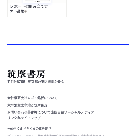
レポートの組み立て方
木下是雄
著
〒111-8755
東京都台東区蔵前2-5-3
会社概要
会社ロゴ・銘板について
太宰治賞
太宰治と筑摩書房
お問い合わせ
著作権について
出版目録
ソーシャルメディア
リンク集
サイトマップ
webちくま
ちくまの教科書
プライバシーポリシー
教科書採択の公正確保に関する基本方針
免責事項