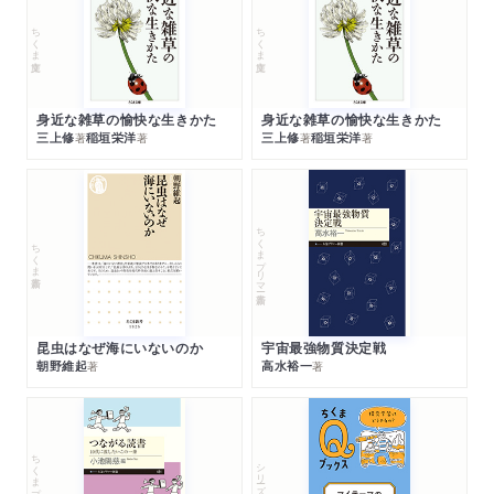
ちくま文庫
ちくま文庫
身近な雑草の愉快な生きかた
身近な雑草の愉快な生きかた
三上修
稲垣栄洋
三上修
稲垣栄洋
著
著
著
著
ちくまプリマー新書
ちくま新書
昆虫はなぜ海にいないのか
宇宙最強物質決定戦
朝野維起
高水裕一
著
著
ちくまプリマー新書
シリーズ・全集