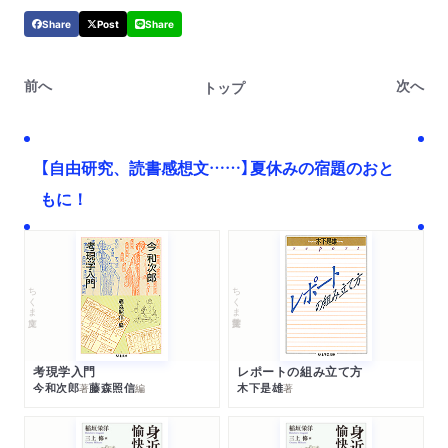
Share
Post
Share
前へ
次へ
トップ
【自由研究、読書感想文……】夏休みの宿題のおと
もに！
ちくま文庫
ちくま学芸文庫
考現学入門
レポートの組み立て方
今和次郎
藤森照信
木下是雄
著
編
著