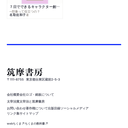
７日でできるキャラクター創作入門
─想像って役立つの？
名取佐和子
著
〒111-8755
東京都台東区蔵前2-5-3
会社概要
会社ロゴ・銘板について
太宰治賞
太宰治と筑摩書房
お問い合わせ
著作権について
出版目録
ソーシャルメディア
リンク集
サイトマップ
webちくま
ちくまの教科書