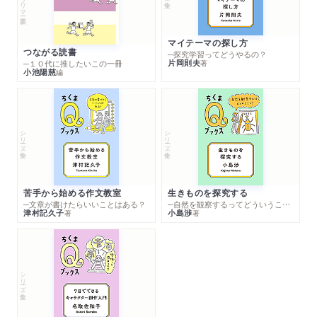
マイテーマの探し方
つながる読書
─探究学習ってどうやるの？
片岡則夫
著
─１０代に推したいこの一冊
小池陽慈
編
シリーズ・全集
シリーズ・全集
苦手から始める作文教室
生きものを探究する
─文章が書けたらいいことはある？
─自然を観察するってどういうこと？
津村記久子
小島渉
著
著
シリーズ・全集